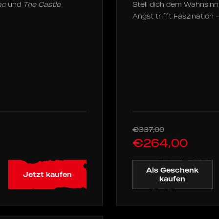
ac
und
The Castle
Stell dich dem
Wahnsinn 
Angst trifft Faszination 
€337,00
€264,00
Als Geschenk
Jetzt kaufen
kaufen