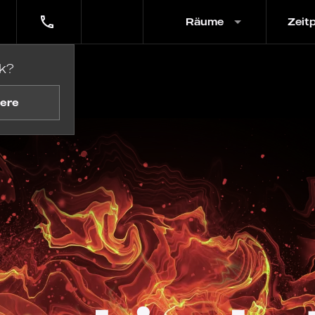
Räume
Zeit
k?
ere