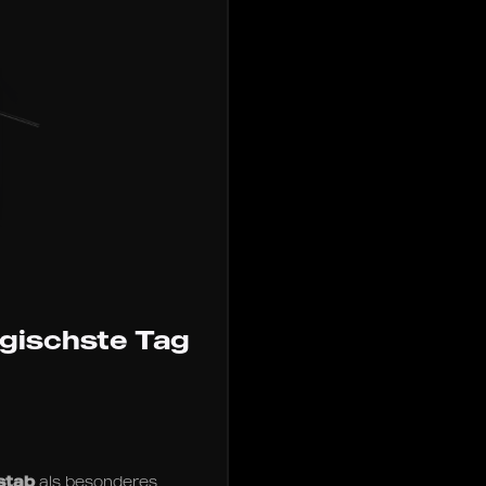
gischste Tag
stab
als besonderes