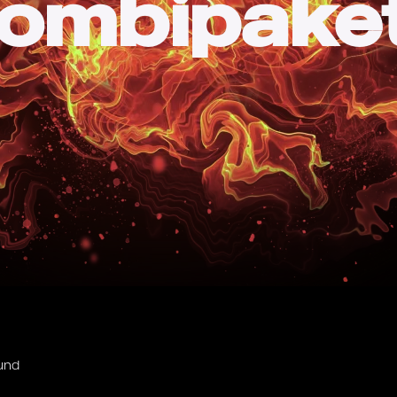
ombipake
und