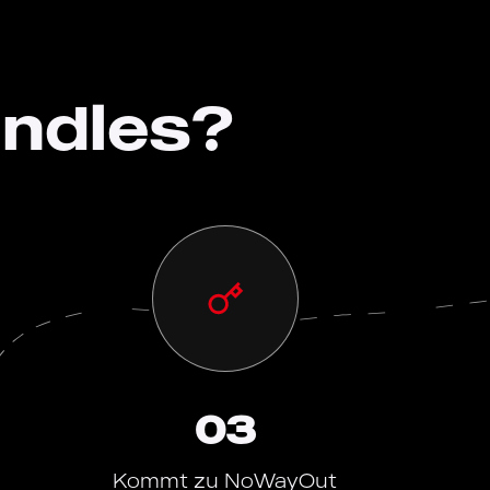
undles?
03
Kommt zu NoWayOut