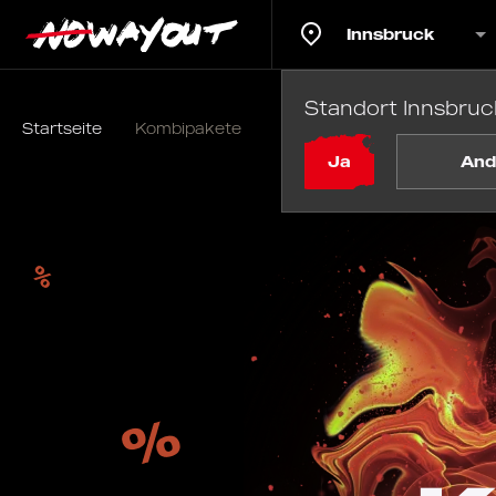
Innsbruck
Standort Innsbruc
Startseite
Kombipakete
Ja
And