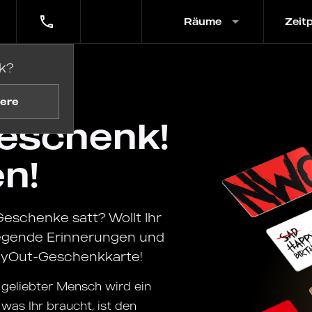
Räume
Zeit
k?
ere
eschenk!
n!
Geschenke satt? Wollt Ihr
regende Erinnerungen und
WayOut-Geschenkkarte!
n geliebter Mensch wird ein
was Ihr braucht, ist den