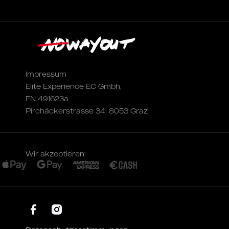
Impressum
Elite Experience EC Gmbh,
FN 491623a
Pirchäckerstrasse 34, 8053 Graz
Wir akzeptieren: