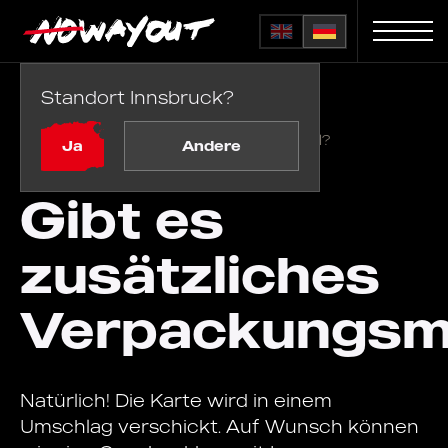
Standort Innsbruck?
Startseite
FAQ
/
Gibt es zusätzliches Verpackungsmaterial?
Ja
Andere
Gibt es
zusätzliches
Verpackungsma
Natürlich! Die Karte wird in einem
Umschlag verschickt. Auf Wunsch können