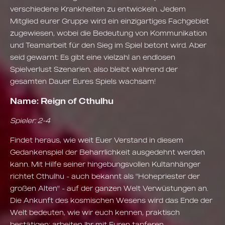
verschiedene Krankheiten zu entwickeln. Jedem
Mitglied eurer Gruppe wird ein einzigartiges Fachgebiet
zugewiesen, wobei die Bedeutung von Kommunikation
und Teamarbeit für den Sieg im Spiel betont wird. Aber
seid gewarnt: Es gibt eine vielzahl an endlosen
Spielverlust Szenarien, also bleibt während der
gesamten Dauer Eures Spiels wachsam!
Name: Reign of Cthulhu
Spieler: 2-4
Findet heraus, wie weit Euer Verstand in diesem
Gedankenspiel der Beharrlichkeit ausgedehnt werden
kann. Mit Hilfe seiner hingebungsvollen Kultanhänger
richtet Cthulhu - auch bekannt als "Hohepriester der
großen Alten" - auf der ganzen Welt Verwüstungen an.
Die Ankunft des kosmischen Wesens wird das Ende der
Welt bedeuten, wie wir euch kennen, praktisch
bestätigen; arbeiten Ihr mit Euren tapferen