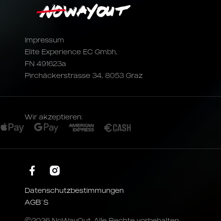
Impressum
Elite Experience EC Gmbh,
FN 491623a
Pirchäckerstrasse 34, 8053 Graz
Wir akzeptieren:
Datenschutzbestimmungen
AGB´S
Ⓒ2026 NoWayOut. Alle Rechte vorbehalten.