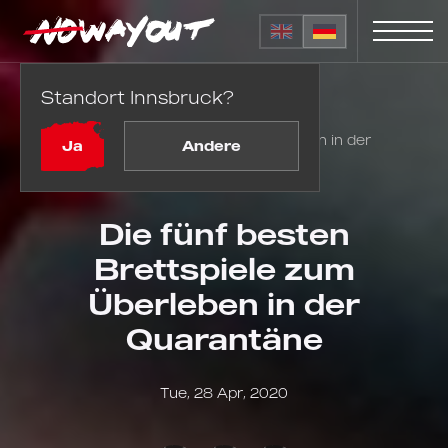
Standort Innsbruck?
Startseite
Blog
Die fünf besten Brettspiele zum Überleben in der
Ja
Andere
Quarantäne
Die fünf besten
Brettspiele zum
Überleben in der
Quarantäne
Tue, 28 Apr, 2020