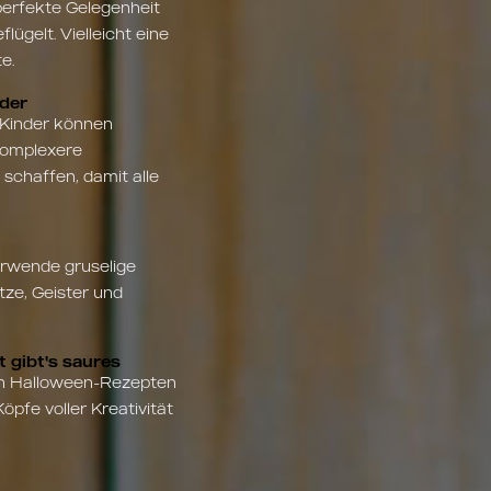
perfekte Gelegenheit
ügelt. Vielleicht eine
e.
nder
e Kinder können
komplexere
chaffen, damit alle
erwende gruselige
ze, Geister und
 gibt's saures
gen Halloween-Rezepten
pfe voller Kreativität