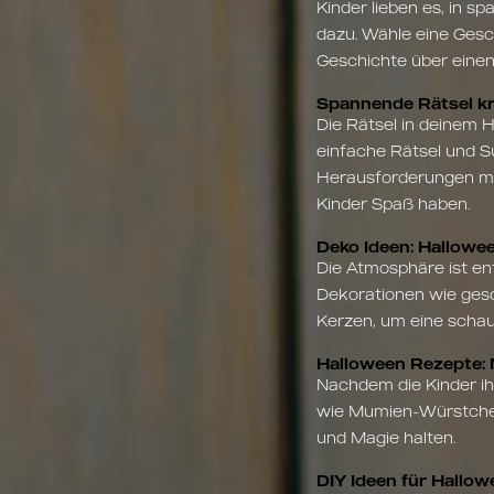
Kinder lieben es, in 
dazu. Wähle eine Gesch
Geschichte über einen
Spannende Rätsel kre
Die Rätsel in deinem H
einfache Rätsel und S
Herausforderungen me
Kinder Spaß haben.
Deko Ideen: Hallowe
Die Atmosphäre ist en
Dekorationen wie gesc
Kerzen, um eine schau
Halloween Rezepte: 
Nachdem die Kinder ih
wie Mumien-Würstchen,
und Magie halten.
DIY Ideen für Hallo