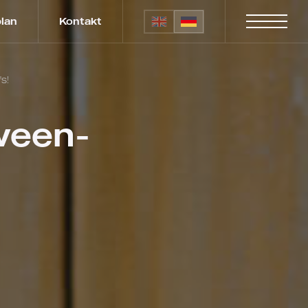
plan
Kontakt
s!
ween-