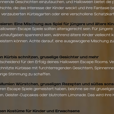
spannende Geschichten einzutauchen, und Halloween bietet die 
ichte, die das Interesse der Kinder weckt und ihre Fantasie befl
 verzauberten Kürbisgarten oder eine verschollene Schatzkart
ieren: Eine Mischung aus Spiel für jüngere und ältere Ki
alloween Escape Spiele sollten altersgerecht sein. Für jünger
uchaufgaben spannend sein, während ältere Kinder vielleicht 
istern können. Achte darauf, eine ausgewogene Mischung zu s
en Kürbis schnitzen, gruselige Gesichter und mehr
tscheidend für den Erfolg deines Halloween Escape Rooms. V
hnitzte Kürbisse mit furchterregenden Gesichtern, Spinnennet
rige Stimmung zu schaffen.
Mumien Würstchen, gruseligen Rezepten und süßes sonst
ren Escape Spiele gemeistert haben, belohne sie mit gruseli
 Geister-Cupcakes oder blutrotem Limonade. Das wird ihre Kö
ween Kostüme für Kinder und Erwachsene