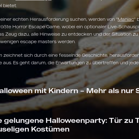
l bietet.
 einer echten Herausforderung suchen, werden von "
Maniac
" 
rößte Horror Escape Game, wobei ein optionaler Live-Schauspie
 das Zeug dazu, alle Hinweise zu entdecken und der Situation
r wenigen escape masters werden.
 zeichnet sich durch eine fesselnde Geschichte, herausforder
aus. Es geht darum, die Erwartungen zu übertreffen und jede
alloween mit Kindern – Mehr als nur
e gelungene Halloweenparty: Tür zu T
useligen Kostümen