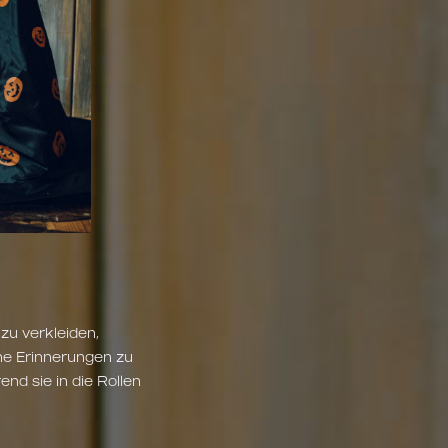
 zu verkleiden,
he Erinnerungen zu
end sie in die Rollen