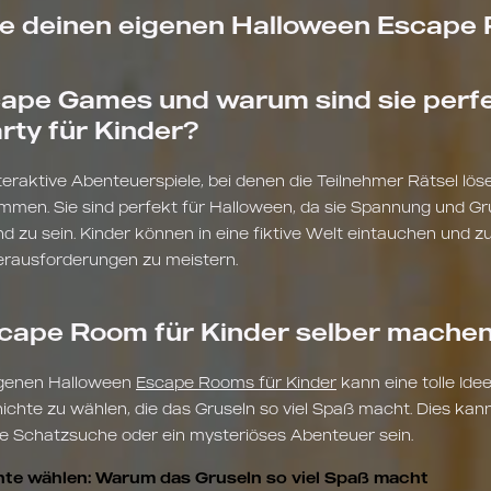
fe deinen eigenen Halloween Escape
ape Games und warum sind sie perfek
rty für Kinder?
eraktive Abenteuerspiele, bei denen die Teilnehmer Rätsel lö
en. Sie sind perfekt für Halloween, da sie Spannung und Gru
d zu sein. Kinder können in eine fiktive Welt eintauchen und
erausforderungen zu meistern.
scape Room für Kinder selber mache
eigenen Halloween
Escape Rooms für Kinder
kann eine tolle Idee
chte zu wählen, die das Gruseln so viel Spaß macht. Dies kann
ne Schatzsuche oder ein mysteriöses Abenteuer sein.
te wählen: Warum das Gruseln so viel Spaß macht