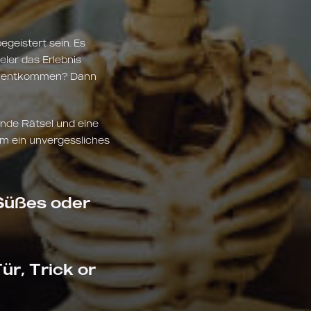
begeistert sein. Es
ler das Erlebnis
 zu entkommen? Dann
nde Rätsel und eine
m ein unvergessliches
 Süßes oder
ür, Trick or