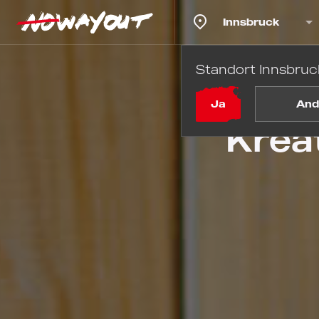
Innsbruck
Standort Innsbruc
S
Ja
And
Krea