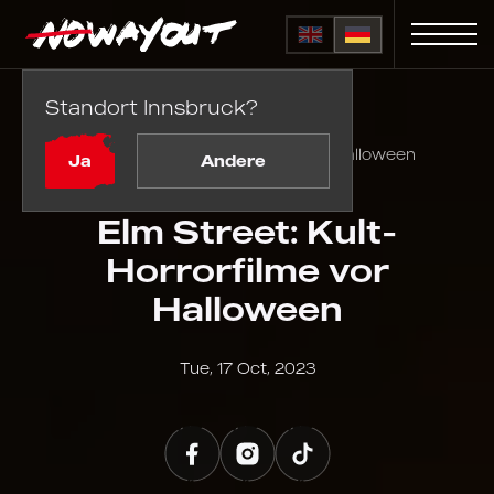
Standort Innsbruck?
Startseite
Blog
Elm Street: Kult-Horrorfilme vor Halloween
Ja
Andere
Elm Street: Kult-
Horrorfilme vor
Halloween
Tue, 17 Oct, 2023