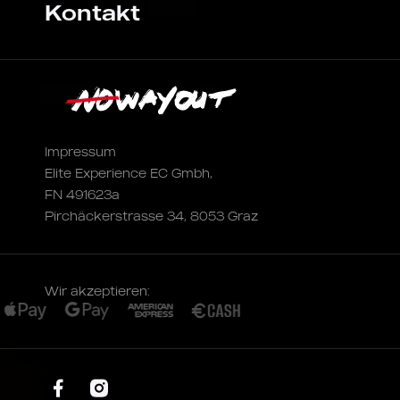
Kontakt
Impressum
Elite Experience EC Gmbh,
FN 491623a
Pirchäckerstrasse 34, 8053 Graz
Wir akzeptieren: